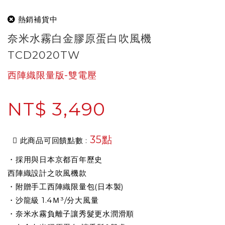
熱銷補貨中
奈米水霧白金膠原蛋白吹風機
TCD2020TW
西陣織限量版-雙電壓
NT$ 3,490
35點
此商品可回饋點數 :
・採用與日本京都百年歷史
西陣織設計之吹風機款
・附贈手工西陣織限量包(日本製)
・沙龍級 1.4Ｍ³/分大風量
・奈米水霧負離子讓秀髮更水潤滑順