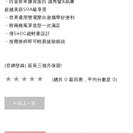
・白金奈米膠原蛋白 讓秀髮&肌膚
超越美容SPA級享受
・世界通用雙電壓出遊攜帶好便利
・附兩種風罩造型一次滿足
・​僅540G超輕量設計
・​按壓推桿即可輕易拔除插頭
|官網登錄| 延長三個月保固!
★
★
★
★
★
(總共 0 篇回應，平均分數是 0)
回上一頁