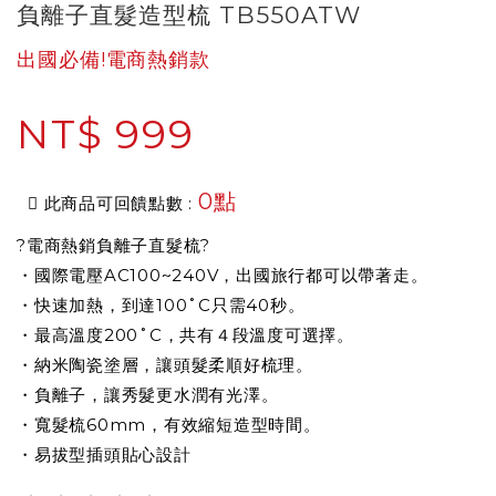
負離子直髮造型梳 TB550ATW
出國必備!電商熱銷款
NT$ 999
0點
此商品可回饋點數 :
?電商熱銷負離子直髮梳?
・國際電壓AC100~240V，出國旅行都可以帶著走。
・快速加熱，到達100˚C只需40秒。
・最高溫度200˚C，共有４段溫度可選擇。
・納米陶瓷塗層，讓頭髮柔順好梳理。
・負離子，讓秀髮更水潤有光澤。
・寬髮梳60mm，有效縮短造型時間。
・易拔型插頭貼心設計