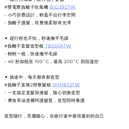
#雙電壓負離子吹風機
BID392TW
- 小巧折疊設計，輕盈不佔行李空間
- 負離子護髮，吹整後柔順有光澤
✦ 趕行程也不怕，秒速撫平毛躁
#負離子直髮造型梳
TB550ATW
- 輕輕一梳，快速撫平毛躁
- 40 秒加熱至 100˚C，最高 200˚C 四段溫控
✦ 旅途中，每天都有新造型
#負離子直捲2用整髮梳
IPH1832TW
- 一支搞定直髮與捲髮，隨心切換造型
- 摩洛哥油塗層呵護髮質，造型同時養護
造型隨行，亮麗隨心，在旅行途中展現最好的自己