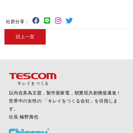
社群分享：
回上一頁
以內在美為主題，製作新家電，朝實現共創價值邁進！
世界中の女性の 「キレイをつくる会社」を目指しま
す。
社長 楠野壽也