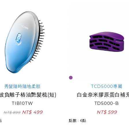
秀髮隨時隨地柔順
TCD5000專屬
波負離子樁油艷髮梳(短)
白金奈米膠原蛋白補
TIB10TW
TD5000-B
NT$ 499
NT$ 599
NT$ 899
點
點數 : 6點