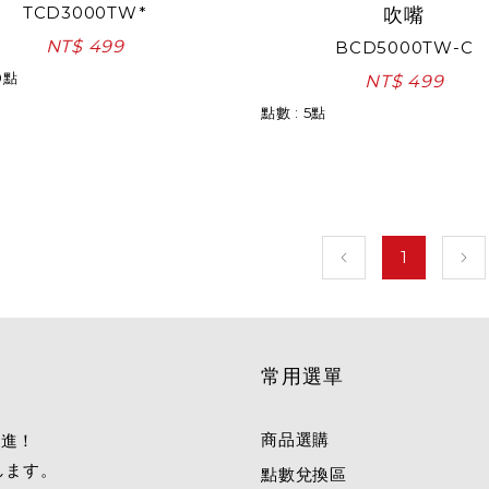
TCD3000TW*
吹嘴
NT$ 499
BCD5000TW-C
0點
NT$ 499
點數 : 5點
1
常用選單
商品選購
邁進！
します。
點數兌換區