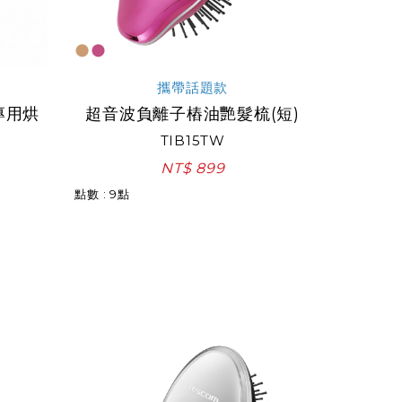
攜帶話題款
專用烘
超音波負離子樁油艷髮梳(短)
TIB15TW
NT$ 899
點數 : 9點