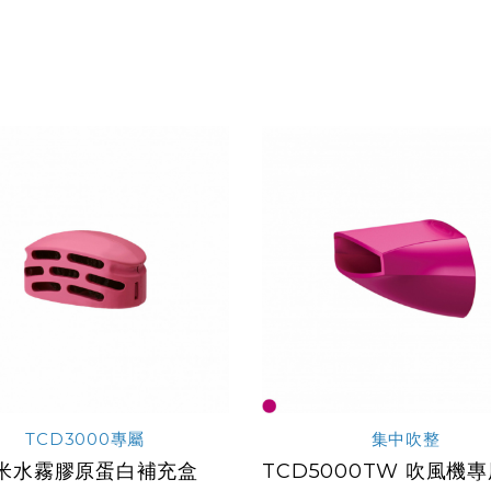
TCD3000專屬
集中吹整
米水霧膠原蛋白補充盒
TCD5000TW 吹風機