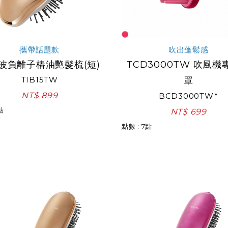
攜帶話題款
吹出蓬鬆感
波負離子樁油艷髮梳(短)
TCD3000TW 吹風機
TIB15TW
罩
NT$ 899
BCD3000TW*
點
NT$ 699
點數 : 7點