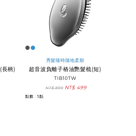
秀髮隨時隨地柔順
長柄)
超音波負離子樁油艷髮梳(短)
TIB10TW
NT$ 499
NT$ 899
點數 : 5點