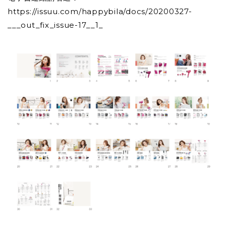
https://issuu.com/happybila/docs/20200327-
___out_fix_issue-17__1_