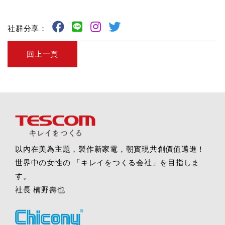
社群分享：
回上一頁
以內在美為主題，製作新家電，朝實現共創價值邁進！
世界中の女性の 「キレイをつくる会社」を目指しま
す。
社長 楠野壽也