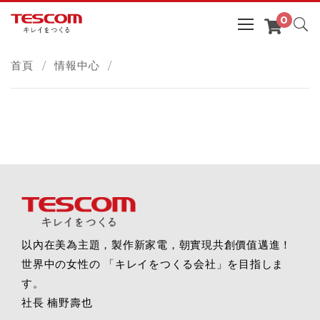
首頁
情報中心
以內在美為主題，製作新家電，朝實現共創價值邁進！
世界中の女性の 「キレイをつくる会社」を目指しま
す。
社長 楠野壽也