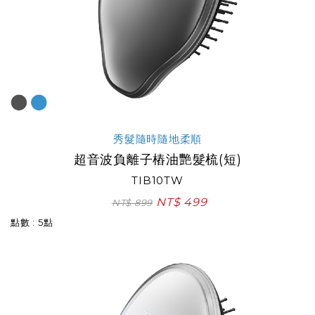
秀髮隨時隨地柔順
超音波負離子樁油艷髮梳(短)
TIB10TW
NT$ 499
NT$ 899
點數 : 5點