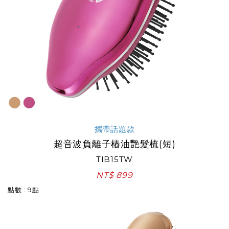
攜帶話題款
超音波負離子樁油艷髮梳(短)
TIB15TW
NT$ 899
點數 : 9點