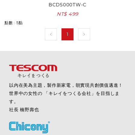
BCD5000TW-C
NT$ 499
點數 : 5點
1
以內在美為主題，製作新家電，朝實現共創價值邁進！
世界中の女性の 「キレイをつくる会社」を目指しま
す。
社長 楠野壽也