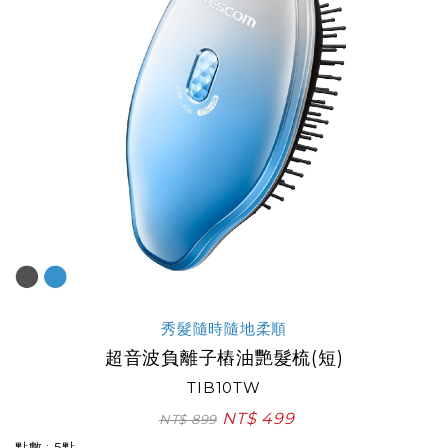
秀髮隨時隨地柔順
超音波負離子樁油艷髮梳(短)
TIB10TW
NT$ 499
NT$ 899
點數 : 5點