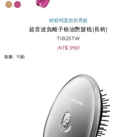
輕鬆呵護您的秀髮
超音波負離子樁油艷髮梳(長柄)
TIB25TW
NT$ 990
點數 : 10點