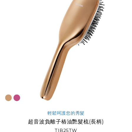
輕鬆呵護您的秀髮
超音波負離子樁油艷髮梳(長柄)
TIB25TW