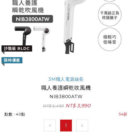
沙龍級 BLDC
限時優惠
3M職人電源線長
職人養護瞬乾吹風機
NIB3800ATW
NT$ 3,990
NT$ 5,490
點數 : 40點
54折
1