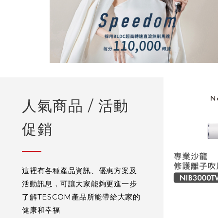
人氣商品 / 活動
促銷
這裡有各種產品資訊、優惠方案及
活動訊息，可讓大家能夠更進一步
了解TESCOM產品所能帶給大家的
健康和幸福